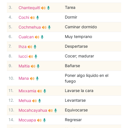
3.
Tarea
Chantequitl
4.
Dormir
Cochi
5.
Caminar dormido
Cochmehua
6.
Muy temprano
Cualcan
7.
Despertarse
Ihza
8.
Cocer; madurar
Iucci
9.
Bañarse
Maltia
Poner algo liquido en el
10.
Mana
fuego
11.
Lavarse la cara
Mixxamia
12.
Levantarse
Mehua
13.
Equivocarse
Mocahcayahua
14.
Regresar
Mocuapa