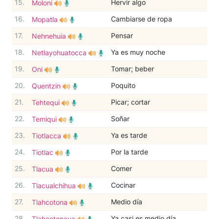
15.
Hervir algo
Moloni
16.
Cambiarse de ropa
Mopatla
17.
Pensar
Nehnehuia
18.
Ya es muy noche
Netlayohuatocca
19.
Tomar; beber
Oni
20.
Poquito
Quentzin
21.
Picar; cortar
Tehtequi
22.
Soñar
Temiqui
23.
Ya es tarde
Tiotlacca
24.
Por la tarde
Tiotlac
25.
Comer
Tlacua
26.
Cocinar
Tlacualchihua
27.
Medio día
Tlahcotona
28.
Ya casi es medio día
Tlahcotonaya