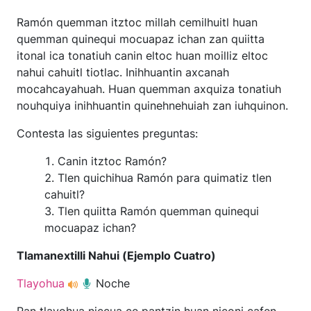
Ramón quemman itztoc millah cemilhuitl huan
quemman quinequi mocuapaz ichan zan quiitta
itonal ica tonatiuh canin eltoc huan moilliz eltoc
nahui cahuitl tiotlac. Inihhuantin axcanah
mocahcayahuah. Huan quemman axquiza tonatiuh
nouhquiya inihhuantin quinehnehuiah zan iuhquinon.
Contesta las siguientes preguntas:
Canin itztoc Ramón?
Tlen quichihua Ramón para quimatiz tlen
cahuitl?
Tlen quiitta Ramón quemman quinequi
mocuapaz ichan?
Tlamanextilli Nahui (Ejemplo Cuatro)
Tlayohua
Noche
Pan tlayohua niccua ce pantzin huan niconi cafen,