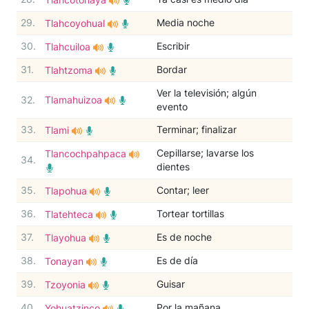
29.
Media noche
Tlahcoyohual
30.
Escribir
Tlahcuiloa
31.
Bordar
Tlahtzoma
Ver la televisión; algún
32.
Tlamahuizoa
evento
33.
Terminar; finalizar
Tlami
Cepillarse; lavarse los
Tlancochpahpaca
34.
dientes
35.
Contar; leer
Tlapohua
36.
Tortear tortillas
Tlatehteca
37.
Es de noche
Tlayohua
38.
Es de día
Tonayan
39.
Guisar
Tzoyonia
40.
Por la mañana
Yohuatzinco