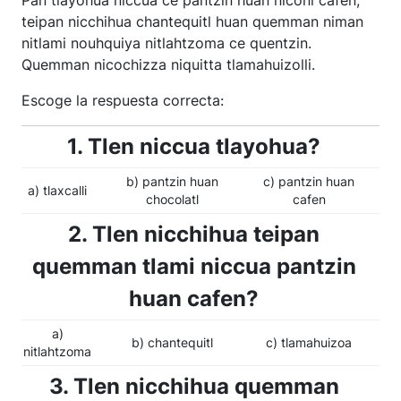
teipan nicchihua chantequitl huan quemman niman
nitlami nouhquiya nitlahtzoma ce quentzin.
Quemman nicochizza niquitta tlamahuizolli.
Escoge la respuesta correcta:
1. Tlen niccua tlayohua?
b) pantzin huan
c) pantzin huan
a) tlaxcalli
chocolatl
cafen
2. Tlen nicchihua teipan
quemman tlami niccua pantzin
huan cafen?
a)
b) chantequitl
c) tlamahuizoa
nitlahtzoma
3. Tlen nicchihua quemman