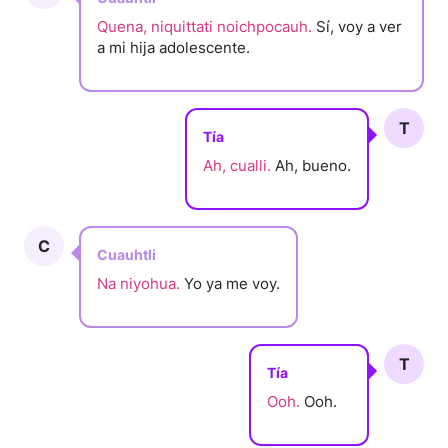
Quena, niquittati noichpocauh.
Sí, voy a ver
a mi hija adolescente.
T
Tía
Ah, cualli.
Ah, bueno.
C
Cuauhtli
Na niyohua.
Yo ya me voy.
T
Tía
Ooh.
Ooh.