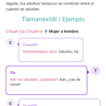
regular, los adultos tampoco se nombran entre sí
cuando se saludan.
Tlamanextilli / Ejemplo
Cihuatl ica Cihuatl
Mujer a hombre
C
Cuauhtli
Nimitztlahpaloz ahui.
Saludos, tía.
T
Tía
Aah (se saludan), ¿tipaxaloti?
Aah, ¿vas de
visita?
C
Cuauhtli