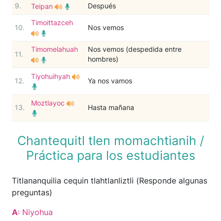
9.
Después
Teipan
Timoittazceh
10.
Nos vemos
Timomelahuah
Nos vemos (despedida entre
11.
hombres)
Tiyohuihyah
12.
Ya nos vamos
Moztlayoc
13.
Hasta mañana
Chantequitl tlen momachtianih /
Práctica para los estudiantes
Titlananquilia cequin tlahtlanliztli (Responde algunas
preguntas)
A
: Niyohua