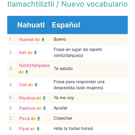
tlamachtiliztli / Nuevo vocabulario
Nahuatl
Español
1.
Bueno
Huenoh
Frase en lugar de repetir
2.
Aah
nimitztlahpaloz
Nimitztlahpaloa
3.
Te saludo
Frase para responder una
4.
Ooh
despedida (solo mujeres)
5.
Ya me voy
Niyohua
6.
Ayudar
Palehuia
7.
Cosechar
Pixca
8.
Hola (a todas horas)
Piyali