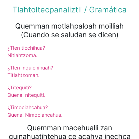
Tlahtoltecpanaliztli / Gramática
Quemman motlahpaloah moilliah
(Cuando se saludan se dicen)
¿Tlen ticchihua?
Nitlahtzoma.
¿Tlen inquichihuah?
Titlahtzomah.
¿Titequiti?
Quena, nitequiti.
¿Timociahcahua?
Quena. Nimociahcahua.
Quemman macehualli zan
quinahuatihtehua ce acahya inechca