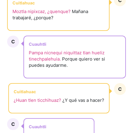
C
Cuitlahuac
Moztla nipixcaz, ¿quenque?
Mañana
trabajaré, ¿porque?
C
Cuauhtli
Pampa nicnequi niquittaz tlan hueliz
tinechpalehuia.
Porque quiero ver si
puedes ayudarme.
C
Cuitlahuac
¿Huan tlen ticchihuaz?
¿Y qué vas a hacer?
C
Cuauhtli