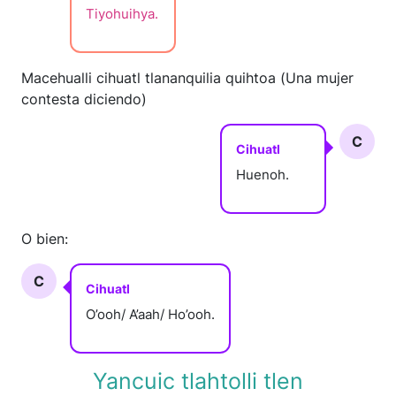
Tiyohuihya.
Macehualli cihuatl tlananquilia quihtoa (Una mujer
contesta diciendo)
C
Cihuatl
Huenoh.
O bien:
C
Cihuatl
O’ooh/ A’aah/ Ho’ooh.
Yancuic tlahtolli tlen