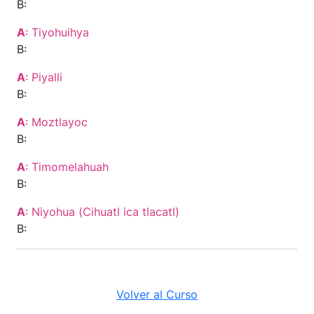
B:
A
: Tiyohuihya
B:
A
: Piyalli
B:
A
: Moztlayoc
B:
A
: Timomelahuah
B:
A
: Niyohua (Cihuatl ica tlacatl)
B:
Volver al Curso