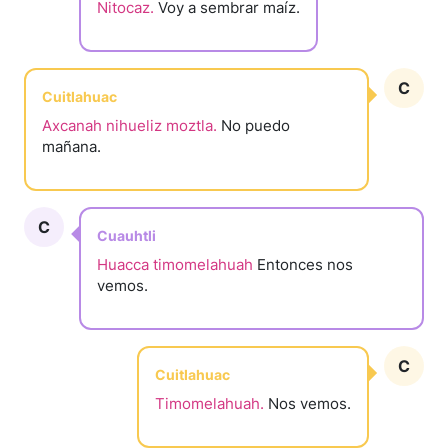
Nitocaz.
Voy a sembrar maíz.
C
Cuitlahuac
Axcanah nihueliz moztla.
No puedo
mañana.
C
Cuauhtli
Huacca timomelahuah
Entonces nos
vemos.
C
Cuitlahuac
Timomelahuah.
Nos vemos.