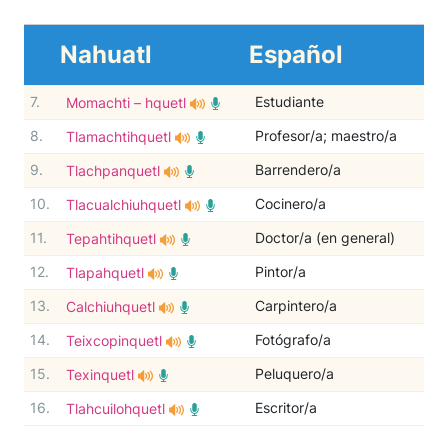
Nahuatl
Español
7.
Estudiante
Momachti – hquetl
8.
Profesor/a; maestro/a
Tlamachtihquetl
9.
Barrendero/a
Tlachpanquetl
10.
Cocinero/a
Tlacualchiuhquetl
11.
Doctor/a (en general)
Tepahtihquetl
12.
Pintor/a
Tlapahquetl
13.
Carpintero/a
Calchiuhquetl
14.
Fotógrafo/a
Teixcopinquetl
15.
Peluquero/a
Texinquetl
16.
Escritor/a
Tlahcuilohquetl