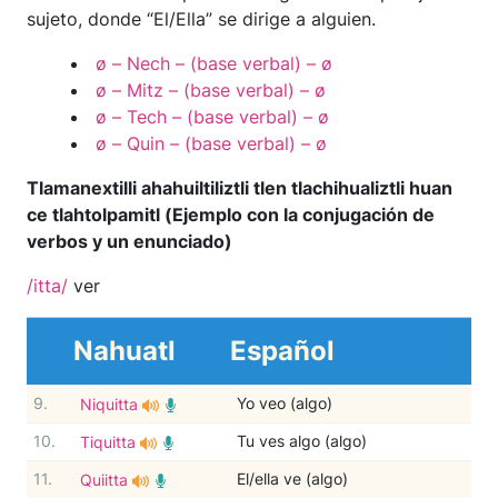
sujeto, donde “El/Ella” se dirige a alguien.
ø – Nech – (base verbal) – ø
ø – Mitz – (base verbal) – ø
ø – Tech – (base verbal) – ø
ø – Quin – (base verbal) – ø
Tlamanextilli ahahuiltiliztli tlen tlachihualiztli huan
ce tlahtolpamitl (Ejemplo con la conjugación de
verbos y un enunciado)
/itta/
ver
Nahuatl
Español
9.
Yo veo (algo)
Niquitta
10.
Tu ves algo (algo)
Tiquitta
11.
El/ella ve (algo)
Quiitta