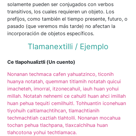
solamente pueden ser conjugados con verbos
transitivos, los cuales requieren un objeto. Los
prefijos, como también el tiempo presente, futuro, o
pasado (que veremos más tarde) no afectan la
incorporación de objetos específicos.
Tlamanextilli / Ejemplo
Ce tlapohualiztli (Un cuento)
Nonanan techmaca cafen yahuatzinco, ticonih
huanya notatah, quemman titlamih notatah quicui
imacheteh, imorral, itzonecahuil, iauh huan yohui
millah. Notatah nehnemi ce cahuitl huan ahci imillah
huan pehua tequiti cemilhuitl. Tohhuantin iconehuan
tiyohuih caltlamachtihcan, tlamachtianih
techmachtiah caztiah tlahtolli. Nonanan mocahua
tochan pehua tlachpana, tlaxcalchihua huan
tlahcotona yohui techtlamaca.