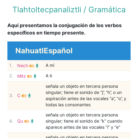
Tlahtoltecpanaliztli / Gramática
Aquí presentamos la conjugación de los verbos
específicos en tiempo presente.
Nahuatl
Español
1.
A mí
Nech
2.
A ti
Mitz
señala un objeto en tercera persona
singular; tiene el sonido de “j”, “h”, o un
3.
C
aspiración antes de las vocales “a”, “o”, y
todas las consonantes
señala un objeto en tercera persona
4.
Qu
singular; tiene el sonido de “k” cuando
aparece antes de las vocales “i” y “e”
señala un objeto en tercera persona