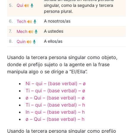
5.
Qui
singular, como la segunda y tercera
persona plural.
6.
A nosotros/as
Tech
7.
A ustedes
Mech
8.
A ellos/as
Quin
Usando la tercera persona singular como objeto,
donde el prefijo sujeto o la agente en la frase
manipula algo o se dirige a “El/Ella”.
Ni – qui – (base verbal) – ø
Ti – qui – (base verbal) – ø
ø – Qui – (base verbal) – ø
Ti – qui – (base verbal) – h
In – qui – (base verbal) – h
ø – Qui – (base verbal) – h
Usando la tercera persona singular como prefijo