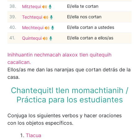
38.
El/ella te cortan
Mitztequi
39.
El/ella nos cortan
Techtequi
40.
El/ella cortan a ustedes
Mechtequi
41.
El/ella cortan a ellos/as
Quintequi
Inihhuantin nechmacah alaxox tlen quitequih
cacalican.
Ellos/as me dan las naranjas que cortan detrás de la
casa.
Chantequitl tlen momachtianih /
Práctica para los estudiantes
Conjuga los siguientes verbos y hacer oraciones
con los objetos específicos.
Tlacua