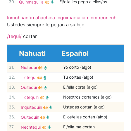
30.
El/ella les pega a ellos/as
Quinmaquilia
Inmohuantin ahachica inquimaquiliah inmoconeuh.
Ustedes siempre le pegan a su hijo.
/tequi/
cortar
Nahuatl
Español
31.
Yo corto (algo)
Nictequi
32.
Tu cortas (algo)
Tictequi
33.
El/ella corta (algo)
Quitequi
34.
Nosotros cortamos (algo)
Tictequih
35.
Ustedes cortan (algo)
Inquitequih
36.
Ellos/ellas cortan (algo)
Quitequih
37.
El/ella me cortan
Nechtequi