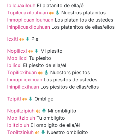
Ipilcuaxilouh
El platanito de ella/él
Topilcuaxilouhuan
Nuestros platanitos
Inmopilcuaxilouhuan
Los platanitos de ustedes
Ininpilcuaxilouhuan
Los platanitos de ellas/ellos
Icxitl
Pie
Nopilicxi
Mi piesito
Mopilicxi
Tu piesito
Ipilicxi
El piesito de ella/él
Topilicxihuan
Nuestors piesitos
Inmopilicxihuan
Los piesitos de ustedes
Ininpilicxihuan
Los piesitos de ellas/ellos
Tzipitl
Ombligo
Nopiltzipiuh
Mi ombligito
Mopiltzipiuh
Tu ombligito
Ipiltzipiuh
El ombligito de ella/él
Topiltzipiuh
Nuestro ombligito