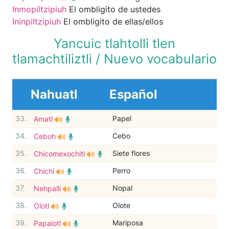
Inmopiltzipiuh
El ombligito de ustedes
Ininpiltzipiuh
El ombligito de ellas/ellos
Yancuic tlahtolli tlen
tlamachtiliztli / Nuevo vocabulario
Nahuatl
Español
33.
Papel
Amatl
34.
Cebo
Ceboh
35.
Siete flores
Chicomexochitl
36.
Perro
Chichi
37.
Nopal
Nehpalli
38.
Olote
Olotl
39.
Mariposa
Papalotl