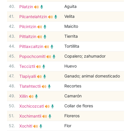
40.
Aguita
Pilatzin
41.
Velita
Pilcantelahtzin
42.
Maicito
Pilcintzin
43.
Tierrita
Piltlaltzin
44.
Tortillita
Piltlaxcaltzin
45.
Copalero; zahumador
Popochcomitl
46.
Huevo
Tecciztli
47.
Ganado; animal domesticado
Tlapiyalli
48.
Recortes
Tlatehtectli
49.
Camarón
Xillin
50.
Collar de flores
Xochicozcatl
51.
Floreros
Xochimantli
52.
Flor
Xochitl