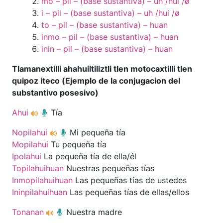
mo – pil – (base sustantiva) – uh /hui /ø
i – pil – (base sustantiva) – uh /hui /ø
to – pil – (base sustantiva) – huan
inmo – pil – (base sustantiva) – huan
inin – pil – (base sustantiva) – huan
Tlamanextilli ahahuiltiliztli tlen motocaxtilli tlen
quipoz iteco (Ejemplo de la conjugacion del
substantivo posesivo)
Ahui
Tía
Nopilahui
Mi pequeña tía
Mopilahui
Tu pequeña tía
Ipolahui
La pequeña tía de ella/él
Topilahuihuan
Nuestras pequeñas tías
Inmopilahuihuan
Las pequeñas tías de ustedes
Ininpilahuihuan
Las pequeñas tías de ellas/ellos
Tonanan
Nuestra madre